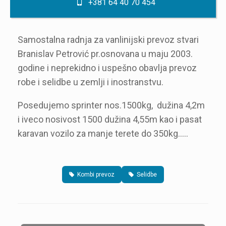
+381 64 40 70 454
Samostalna radnja za vanlinijski prevoz stvari
Branislav Petrović pr.osnovana u maju 2003.
godine i neprekidno i uspešno obavlja prevoz
robe i selidbe u zemlji i inostranstvu.
Posedujemo sprinter nos.1500kg, dužina 4,2m
i iveco nosivost 1500 dužina 4,55m kao i pasat
karavan vozilo za manje terete do 350kg…..
Kombi prevoz
Selidbe