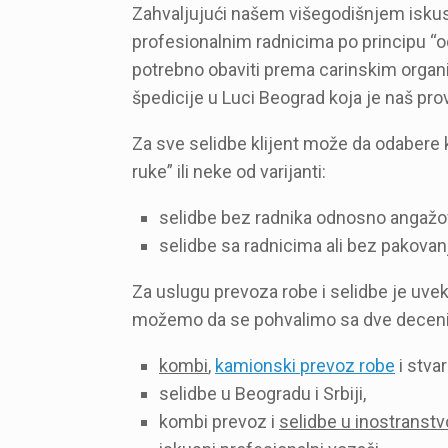
Zahvaljujući našem višegodišnjem isku
profesionalnim radnicima po principu “o
potrebno obaviti prema carinskim org
špedicije u Luci Beograd koja je naš pro
Za sve selidbe klijent može da odabere
ruke” ili neke od varijanti:
selidbe bez radnika odnosno angažo
selidbe sa radnicima ali bez pakovan
Za uslugu prevoza robe i selidbe je uve
možemo da se pohvalimo sa dve decenij
kombi
,
kamionski
prevoz robe
i stvari
selidbe u Beogradu i Srbiji,
kombi prevoz i
selidbe u inostranstv