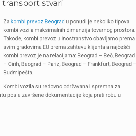
transport stvari
Za
kombi prevoz Beograd
u ponudi je nekoliko tipova
kombi vozila maksimalnih dimenzija tovarnog prostora.
Takođe, kombi prevoz u inostranstvo obavljamo prema
svim gradovima EU prema zahtevu klijenta a najčešći
kombi prevoz je na relacijama: Beograd – Beč, Beograd
– Cirih, Beograd – Pariz, Beograd – Frankfurt, Beograd 
Budmipešta.
Kombi vozila su redovno održavana i spremna za
u posle završene dokumentacije koja prati robu u