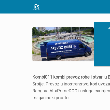
Skip
to
content
Kombi011 kombi prevoz robe i stvari u
Srbije. Prevoz u inostranstvo, kod uvoz
Beograd AlfaPrimeDOO i usluge carinjen
magacinski prostor.