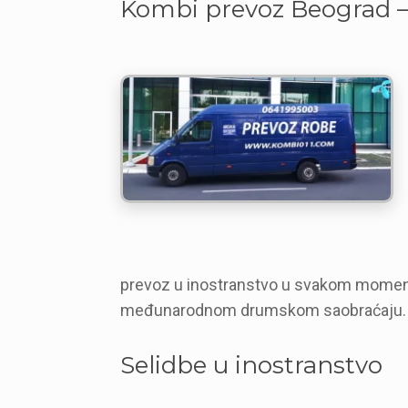
Kombi prevoz Beograd – 
prevoz u inostranstvo u svakom moment
međunarodnom drumskom saobraćaju.
Selidbe u inostranstvo