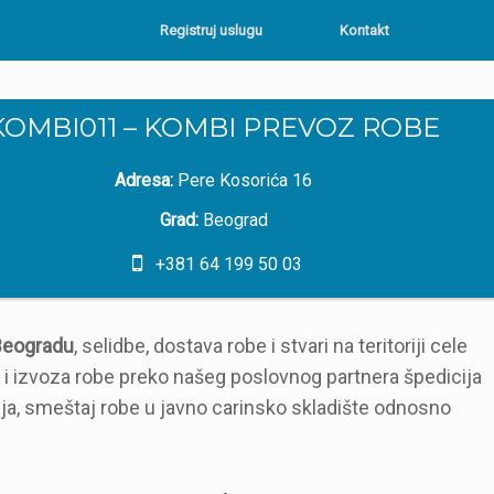
Registruj uslugu
Kontakt
KOMBI011 – KOMBI PREVOZ ROBE
Adresa:
Pere Kosorića 16
Grad:
Beograd
+381 64 199 50 03
 Beogradu
, selidbe, dostava robe i stvari na teritoriji cele
a i izvoza robe preko našeg poslovnog partnera špedicija
ja, smeštaj robe u javno carinsko skladište odnosno