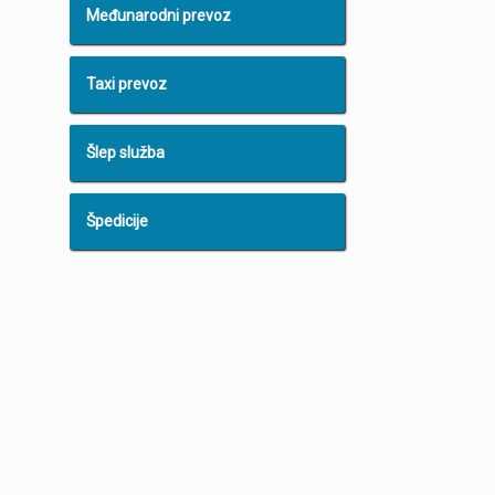
Međunarodni prevoz
Taxi prevoz
Šlep služba
Špedicije
–