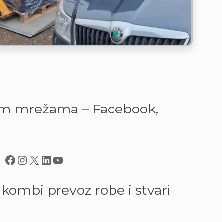
im mrežama – Facebook,
Facebook
Instagram
X
LinkedIn
YouTube
kombi prevoz robe i stvari