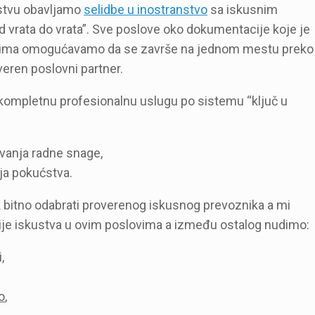
stvu obavljamo
selidbe u inostranstvo
sa iskusnim
d vrata do vrata”. Sve poslove oko dokumentacije koje je
anima omogućavamo da se završe na jednom mestu preko
veren poslovni partner.
 kompletnu profesionalnu uslugu po sistemu “ključ u
vanja radne snage,
ja pokućstva.
k bitno odabrati proverenog iskusnog prevoznika a mi
e iskustva u ovim poslovima a između ostalog nudimo:
,
o
,