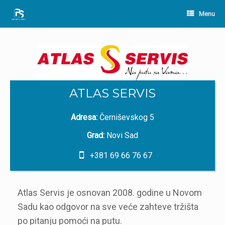
Skip
to
Menu
content
ATLAS SERVIS
Adresa:
Černiševskog 5
Grad:
Novi Sad
+381 69 66 76 67
Atlas Servis je osnovan 2008. godine u Novom
Sadu kao odgovor na sve veće zahteve tržišta
po pitanju pomoći na putu.