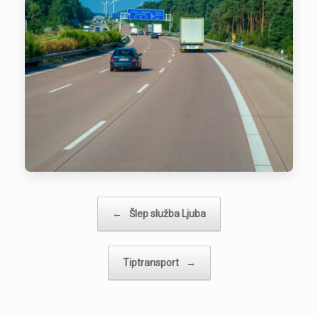
Post navigation
←
Šlep služba Ljuba
Tiptransport
→