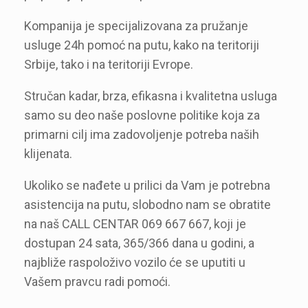
Kompanija je specijalizovana za pružanje
usluge 24h pomoć na putu, kako na teritoriji
Srbije, tako i na teritoriji Evrope.
Stručan kadar, brza, efikasna i kvalitetna usluga
samo su deo naše poslovne politike koja za
primarni cilj ima zadovoljenje potreba naših
klijenata.
Ukoliko se nađete u prilici da Vam je potrebna
asistencija na putu, slobodno nam se obratite
na naš CALL CENTAR 069 667 667, koji je
dostupan 24 sata, 365/366 dana u godini, a
najbliže raspoloživo vozilo će se uputiti u
Vašem pravcu radi pomoći.