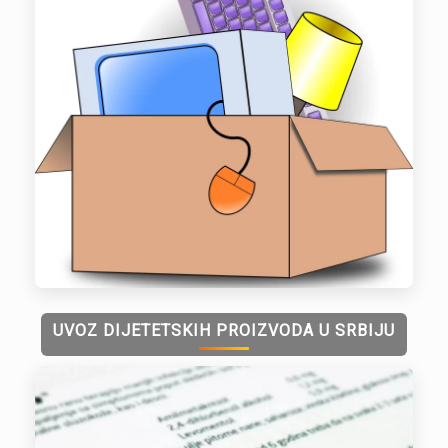
UVOZ DIJETETSKIH PROIZVODA U SRBIJU