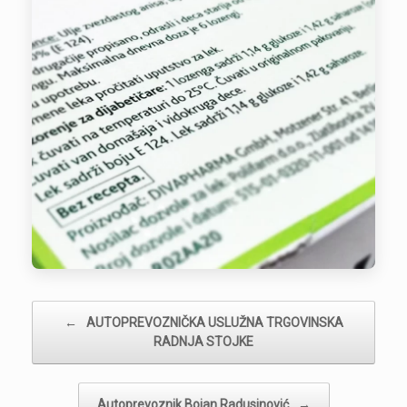
Post navigation
←
AUTOPREVOZNIČKA USLUŽNA TRGOVINSKA
RADNJA STOJKE
Autoprevoznik Bojan Radusinović
→