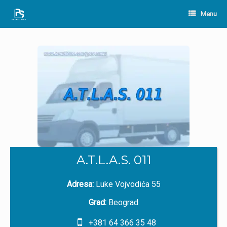
Skip
to
Menu
content
A.T.L.A.S. 011
Adresa:
Luke Vojvodića 55
Grad:
Beograd
+381 64 366 35 48